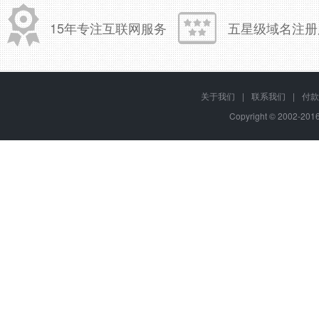
15年专注互联网服务
五星级域名注册
关于我们
|
联系我们
|
付款
Copyright © 2002-20