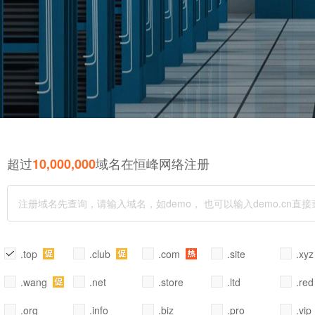
超过
域名在恒峰网络注册
10,000,000
.top
.club
.com
.site
.xy
.wang
.net
.store
.ltd
.red
.org
.info
.biz
.pro
.vip