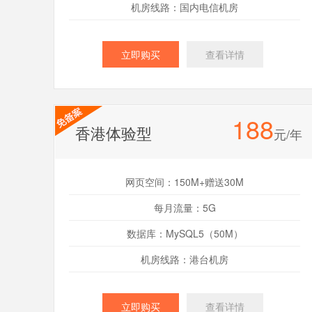
机房线路：国内电信机房
立即购买
查看详情
188
香港体验型
元/年
网页空间：150M+赠送30M
每月流量：5G
数据库：MySQL5（50M）
机房线路：港台机房
立即购买
查看详情