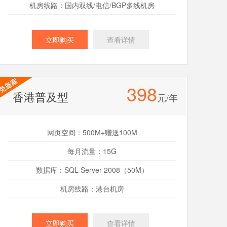
机房线路：国内双线/电信/BGP多线机房
立即购买
查看详情
398
香港普及型
元/年
网页空间：500M+赠送100M
每月流量：15G
数据库：SQL Server 2008（50M）
机房线路：港台机房
立即购买
查看详情