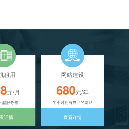
机租用
网站建设
88
680
元/月
元/年
三型服务器
半小时拥有自己的网站
看详情
查看详情