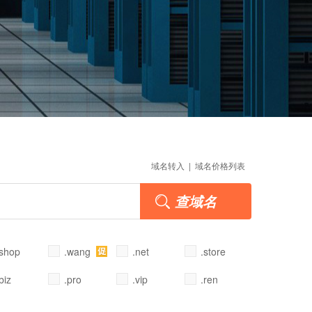
域名转入
|
域名价格列表
.shop
.wang
.net
.store
biz
.pro
.vip
.ren