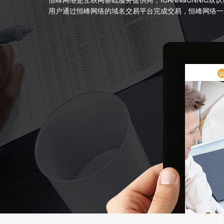
用户通过恒峰网络的域名交易平台完成交易，恒峰网络一