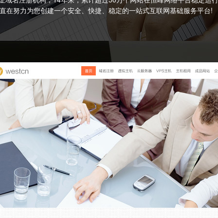
直在努力为您创建一个安全、快捷、稳定的一站式互联网基础服务平台!