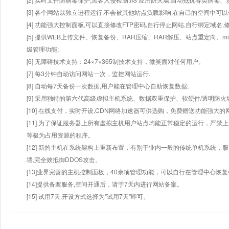
[3] 各个网站以独立进程运行,不会被其他站点负载影响,在自己的空间中可以使用
[4] 功能强大控制面板,可以直接修改FTP密码,自行停止网站,自行绑定域名,
[5] 提供WEB上传文件、恢复备份、RAR压缩、RAR解压、站点重定向
级管理功能;
[6] 无障碍技术支持：24×7×365制技术支持，微笑面对任何用户。
[7] 每3分钟自动访问网站一次，监控网站运行.
[8] 自动每7天备份一次数据,用户能在管理中心自助恢复数据;
[9] 采用独特的第六代高级虚拟主机系统、数据双重保护、软硬件/透明防火
[10] 在线支付，实时开设,CDN网络加速器可供选购，免费赠送功能强大
[11] 为了保证服务器上所有虚拟主机用户站点均能正常稳定的运行，严禁上
等极为占用资源的程序。
[12] 新的主机在系统架构上重新布置，有别于业内一般的传统单机系统，
墙,完全效抵御DDOS攻击。
[13]业界完善的主机控制面板，40余项管理功能，可以自行在管理中心恢
[14]提供备案服务,空间开通后，请于7天内进行网站备案。
[15] 试用7天.开设方式选择为"试用7天"即可。