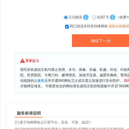
正式购买
试用7天
（收费1
我已阅读并同意恒峰网络
虚拟主机购
重要提示
我司所有虚拟主机均禁止色情、木马、病毒、诈骗、私服、外挂、钓鱼
院、民营医院、弓驽刀剑、赌博用具、游戏币交易、减肥丰胸类、警用
信线路的
云服务器
并开通360网站卫士或百度云加速进行安全防护。
我
才能绑定域名。 可能受攻击的网站请在虚拟主机控制面板中开启“360网
服务标准说明
[1] 基于恒峰网络云计算平台，安全、可靠、稳定!;
[2] 实时文件防病毒保护,黑客入侵检测,IIS 应用防火墙,自动抵抗各类病毒、