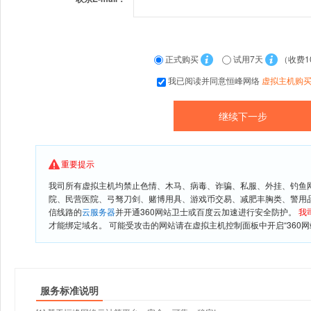
正式购买
试用7天
（收费1
我已阅读并同意恒峰网络
虚拟主机购
重要提示
我司所有虚拟主机均禁止色情、木马、病毒、诈骗、私服、外挂、钓鱼
院、民营医院、弓驽刀剑、赌博用具、游戏币交易、减肥丰胸类、警用
信线路的
云服务器
并开通360网站卫士或百度云加速进行安全防护。
我
才能绑定域名。 可能受攻击的网站请在虚拟主机控制面板中开启“360网
服务标准说明