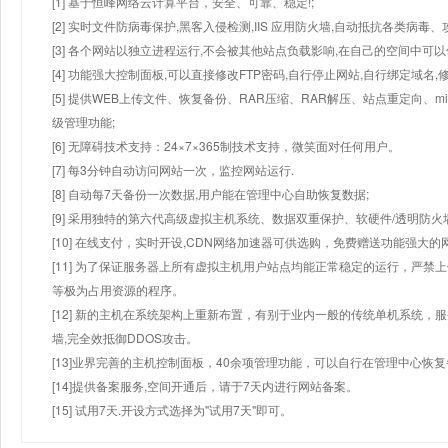
[1] 基于恒峰网络云计算平台，安全、可靠、稳定!;
[2] 实时文件防病毒保护,黑客入侵检测,IIS 应用防火墙,自动抵抗各类病毒、
[3] 各个网站以独立进程运行,不会被其他站点负载影响,在自己的空间中可以使用
[4] 功能强大控制面板,可以直接修改FTP密码,自行停止网站,自行绑定域名,
[5] 提供WEB上传文件、恢复备份、RAR压缩、RAR解压、站点重定向
级管理功能;
[6] 无障碍技术支持：24×7×365制技术支持，微笑面对任何用户。
[7] 每3分钟自动访问网站一次，监控网站运行.
[8] 自动每7天备份一次数据,用户能在管理中心自助恢复数据;
[9] 采用独特的第六代高级虚拟主机系统、数据双重保护、软硬件/透明防火
[10] 在线支付，实时开设,CDN网络加速器可供选购，免费赠送功能强大
[11] 为了保证服务器上所有虚拟主机用户站点均能正常稳定的运行，严禁上
等极为占用资源的程序。
[12] 新的主机在系统架构上重新布置，有别于业内一般的传统单机系统，
墙,完全效抵御DDOS攻击。
[13]业界完善的主机控制面板，40余项管理功能，可以自行在管理中心恢
[14]提供备案服务,空间开通后，请于7天内进行网站备案。
[15] 试用7天.开设方式选择为"试用7天"即可。