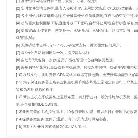
[1] 基于恒峰网络云计算平台，安全、可靠、稳定!;
[2] 实时文件防病毒保护,黑客入侵检测,IIS 应用防火墙,自动抵抗各类病毒、
[3] 各个网站以独立进程运行,不会被其他站点负载影响,在自己的空间中可以使用
[4] 功能强大控制面板,可以直接修改FTP密码,自行停止网站,自行绑定域名,
[5] 提供WEB上传文件、恢复备份、RAR压缩、RAR解压、站点重定向
级管理功能;
[6] 无障碍技术支持：24×7×365制技术支持，微笑面对任何用户。
[7] 每3分钟自动访问网站一次，监控网站运行.
[8] 自动每7天备份一次数据,用户能在管理中心自助恢复数据;
[9] 采用独特的第六代高级虚拟主机系统、数据双重保护、软硬件/透明防火
[10] 在线支付，实时开设,CDN网络加速器可供选购，免费赠送功能强大
[11] 为了保证服务器上所有虚拟主机用户站点均能正常稳定的运行，严禁上
等极为占用资源的程序。
[12] 新的主机在系统架构上重新布置，有别于业内一般的传统单机系统，
墙,完全效抵御DDOS攻击。
[13]业界完善的主机控制面板，40余项管理功能，可以自行在管理中心恢
[14]提供备案服务,空间开通后，请于7天内进行网站备案。
[15] 试用7天.开设方式选择为"试用7天"即可。