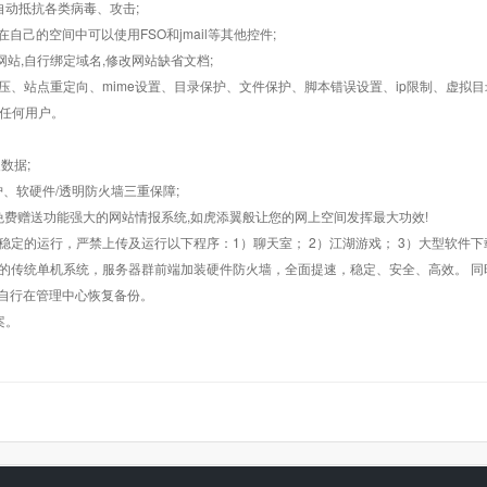
墙,自动抵抗各类病毒、攻击;
在自己的空间中可以使用FSO和jmail等其他控件;
止网站,自行绑定域名,修改网站缺省文档;
AR解压、站点重定向、mime设置、目录保护、文件保护、脚本错误设置、ip限制、虚拟
对任何用户。
数据;
护、软硬件/透明防火墙三重保障;
购，免费赠送功能强大的网站情报系统,如虎添翼般让您的网上空间发挥最大功效!
常稳定的运行，严禁上传及运行以下程序：1）聊天室； 2）江湖游戏； 3）大型软件下
般的传统单机系统，服务器群前端加装硬件防火墙，全面提速，稳定、安全、高效。 同时
以自行在管理中心恢复备份。
案。