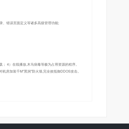
目录、错误页面定义等诸多高级管理功能;
载； 4）在线播放,木马病毒等极为占用资源的程序。
机房加装千M"黑洞"防火墙,完全效抵御DDOS攻击。