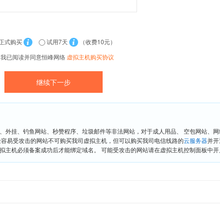
正式购买
试用7天
（收费10元）
我已阅读并同意恒峰网络
虚拟主机购买协议
、外挂、钓鱼网站、秒赞程序、垃圾邮件等非法网站，对于成人用品、 空包网站、
险容易受攻击的网站不可购买我司虚拟主机，但可以购买我司电信线路的
云服务器
并开
拟主机必须备案成功后才能绑定域名。 可能受攻击的网站请在虚拟主机控制面板中开启“