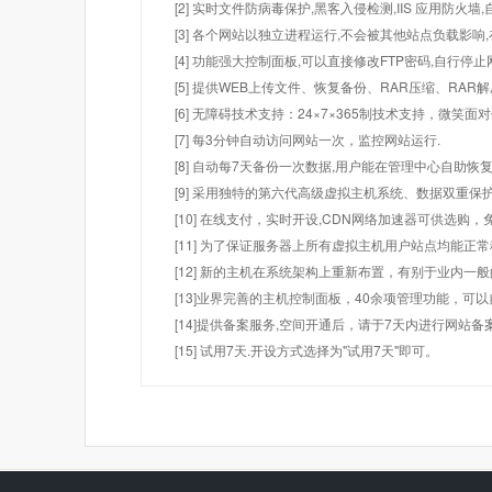
[2] 实时文件防病毒保护,黑客入侵检测,IIS 应用防火
[3] 各个网站以独立进程运行,不会被其他站点负载影响,
[4] 功能强大控制面板,可以直接修改FTP密码,自行停
[5] 提供WEB上传文件、恢复备份、RAR压缩、R
[6] 无障碍技术支持：24×7×365制技术支持，微笑面
[7] 每3分钟自动访问网站一次，监控网站运行.
[8] 自动每7天备份一次数据,用户能在管理中心自助恢复
[9] 采用独特的第六代高级虚拟主机系统、数据双重保
[10] 在线支付，实时开设,CDN网络加速器可供选
[11] 为了保证服务器上所有虚拟主机用户站点均能正
[12] 新的主机在系统架构上重新布置，有别于业内一
[13]业界完善的主机控制面板，40余项管理功能，可
[14]提供备案服务,空间开通后，请于7天内进行网站备
[15] 试用7天.开设方式选择为"试用7天"即可。